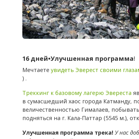
16 дней
•
Улучшенная программа
!
Мечтаете
увидеть Эверест своими глаз
) .
Треккинг к базовому лагерю Эвереста
яв
в сумасшедший хаос города Катманду, п
величественностью Гималаев, побывать 
подняться на г. Кала-Паттар (5545 м.), 
Улучшенная программа трека!
У нас до