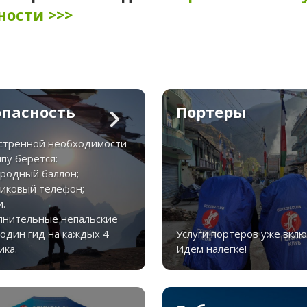
ности >>>
опасность
Портеры
кстренной необходимости
ппу берется:
ородный баллон;
никовый телефон;
и.
лнительные непальские
 один гид на каждых 4
Услуги портеров уже вклю
ика.
Идем налегке!