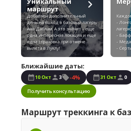
Уникальный
Мер
маршрут
Добавлен дополнительный
Каждом
день на выход в базовый лагерь
- Лонг
Ама Даблам. А это значит - еще
лагерю
одна интересная локация и еще
- Баф
одна страховка при отмене
- Мед
вылета в Луклу!
- Серт
Ближайшие даты:
-4%
10 Окт
3
31 Окт
0
Получить консультацию
Маршрут треккинга к баз