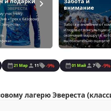
ч и подарки
Забота и
внимание
у участнику:
слив «Трек к базовому
 Эвереста»;
Забота и внимание от ко
ф
и гидов от консультции и
аль
окончания маршрута, кот
ификат
вы обязательно оцените!
-9%
-9%
21 Мар
11
01 Май
7
овому лагерю Эвереста (класс