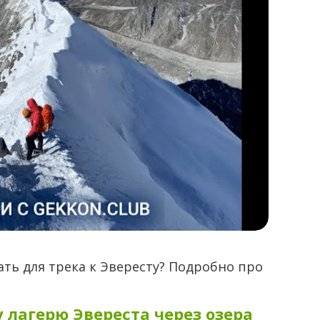
ть для трека к Эвересту? Подробно про
у лагерю Эвереста через озера