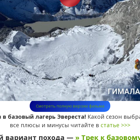
Смотреть полную версию фильма
 в базовый лагерь Эвереста!
Какой сезон выбра
все плюсы и минусы читайте в
статье >>>
й вариант похода —
» Трек к базовом