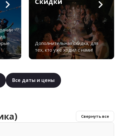
Скидки
мпании
 до
орые
Дополнительная скидка, для
тех, кто уже ходил с нами!
Все даты и цены
ика)
Свернуть все