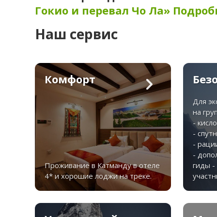
Гокио и перевал Чо Ла» Подроб
Наш сервис
Комфорт
Без
Для э
на гру
- кисл
- спут
- раци
- допо
Проживание в Катманду в отеле
гиды -
4* и хорошие лоджи на треке.
участн