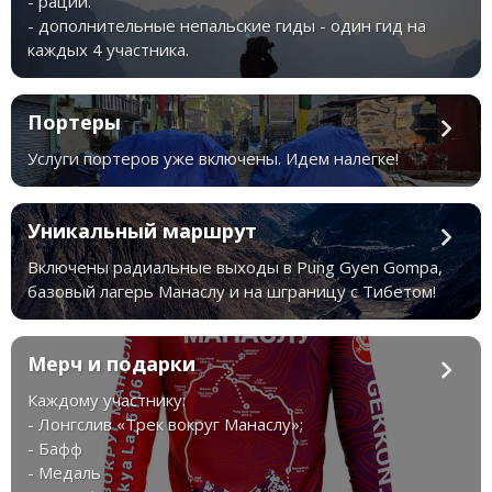
- рации.
- дополнительные непальские гиды - один гид на
каждых 4 участника.
Портеры
Услуги портеров уже включены. Идем налегке!
Уникальный маршрут
Включены радиальные выходы в Pung Gyen Gompa,
базовый лагерь Манаслу и на шграницу с Тибетом!
Мерч и подарки
Каждому участнику:
- Лонгслив «Трек вокруг Манаслу»;
- Бафф
- Медаль