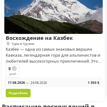
Восхождение на Казбек
Туры в Грузию
Казбек — одна из самых знаковых вершин
Кавказа, легендарная гора для альпинистов и
любителей высокогорных приключений. Этот
маршрут с южной стороны Грузии сочетает
8
доступность и...
дней
17.08.2026
— 24.08.2026
1 350 $
Подробнее
Расписание восхождений в