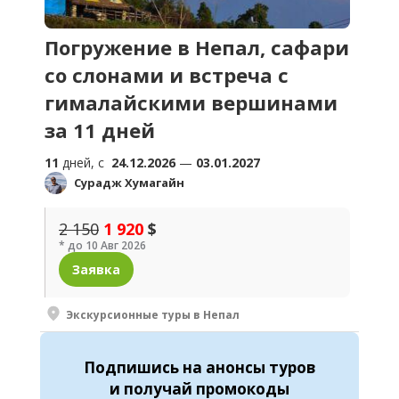
Погружение в Непал, сафари
со слонами и встреча с
гималайскими вершинами
за 11 дней
11
дней, c
24.12.2026
—
03.01.2027
Сурадж Хумагайн
2 150
1 920
$
* до 10 Авг 2026
Заявка
Экскурсионные туры в Непал
Подпишись
на анонсы туров
и получай промокоды