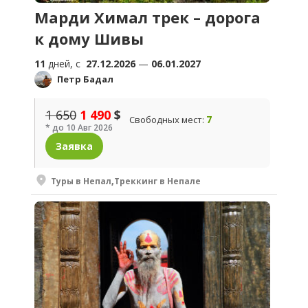
Марди Химал трек – дорога
к дому Шивы
11
дней, c
27.12.2026
—
06.01.2027
Петр Бадал
1 650
1 490
$
7
Свободных мест:
* до 10 Авг 2026
Заявка
Туры в Непал
,
Треккинг в Непале