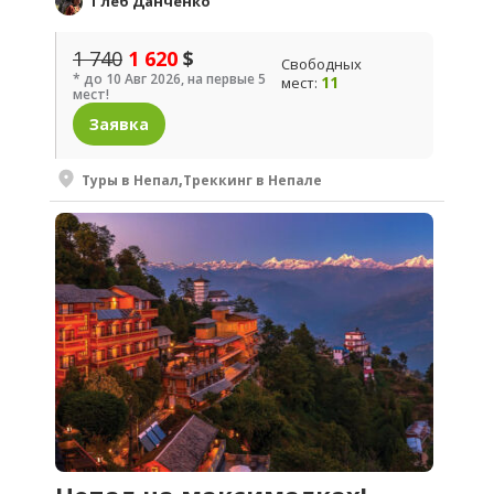
Глеб Данченко
1 740
1 620
$
Свободных
* до 10 Авг 2026, на первые 5
11
мест:
мест!
Заявка
Туры в Непал
,
Треккинг в Непале