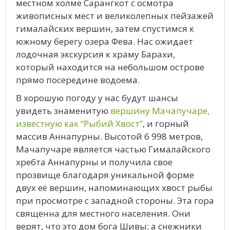
местном холме Сарангкот с осмотра
живописных мест и великолепных пейзажей
гималайских вершин, затем спустимся к
южному берегу озера Фева. Нас ожидает
лодочная экскурсия к храму Барахи,
который находится на небольшом острове
прямо посередине водоема.
В хорошую погоду у нас будут шансы
увидеть знаменитую
вершину Мачапучаре,
известную как “Рыбий Хвост”
, и горный
массив Аннапурны. Высотой 6 998 метров,
Мачапучаре является частью Гималайского
хребта Аннапурны и получила свое
прозвище благодаря уникальной форме
двух её вершин, напоминающих хвост рыбы
при просмотре с западной стороны. Эта гора
священна для местного населения. Они
верят, что это дом бога Шивы; а снежники