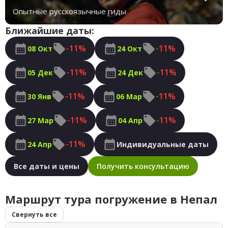
Опытные русскоязычные гиды
Ближайшие даты:
-11%
-11%
08 Окт
24 Окт
-11%
-11%
05 Дек
24 Дек
-11%
-11%
30 Янв
06 Мар
-11%
-11%
27 Мар
04 Апр
-11%
24 Апр
Индивидуальные даты
Все даты и цены
Получить консультацию
Маршрут тура погружение в Непал
Свернуть все