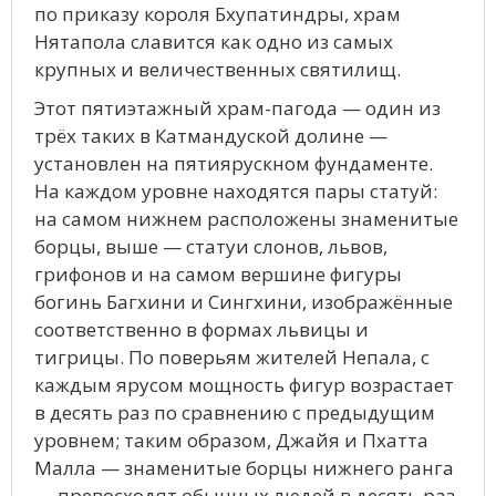
по приказу короля Бхупатиндры, храм
Нятапола славится как одно из самых
крупных и величественных святилищ.
Этот пятиэтажный храм-пагода — один из
трёх таких в Катмандуской долине —
установлен на пятиярускном фундаменте.
На каждом уровне находятся пары статуй:
на самом нижнем расположены знаменитые
борцы, выше — статуи слонов, львов,
грифонов и на самом вершине фигуры
богинь Багхини и Сингхини, изображённые
соответственно в формах львицы и
тигрицы. По поверьям жителей Непала, с
каждым ярусом мощность фигур возрастает
в десять раз по сравнению с предыдущим
уровнем; таким образом, Джайя и Пхатта
Малла — знаменитые борцы нижнего ранга
— превосходят обычных людей в десять раз