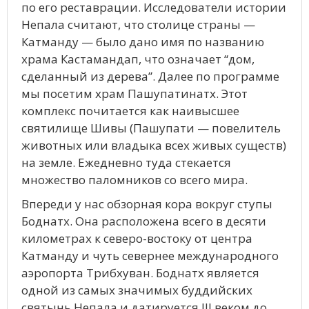
по его реставрации. Исследователи истории
Непала считают, что столице страны —
Катманду — было дано имя по названию
храма Кастамандап, что означает “дом,
сделанный из дерева”. Далее по программе
мы посетим храм Пашупатинатх. Этот
комплекс почитается как наивысшее
святилище Шивы (Пашупати — повелитель
животных или владыка всех живых существ)
на земле. Ежедневно туда стекается
множество паломников со всего мира.
Впереди у нас обзорная кора вокруг ступы
Боднатх. Она расположена всего в десяти
километрах к северо-востоку от центра
Катманду и чуть севернее международного
аэропорта Трибхуван. Боднатх является
одной из самых значимых буддийских
святынь Непала и датируется III веком до