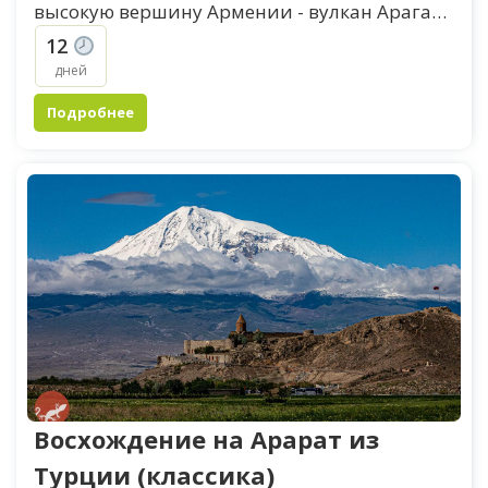
высокую вершину Армении - вулкан Арагац
4090 и древний вулкан Аждаак. Кроме того,
12
что это...
дней
Подробнее
Восхождение на Арарат из
Турции (классика)