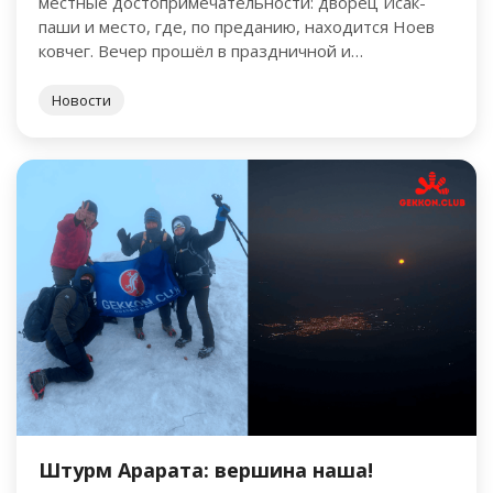
местные достопримечательности: дворец Исак-
паши и место, где, по преданию, находится Ноев
ковчег. Вечер прошёл в праздничной и
торжественной атмосфере. Ребята получили
сертификаты и медали …
Новости
Штурм Арарата: вершина наша!