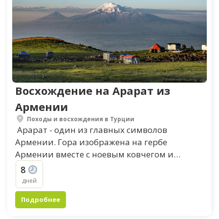
Восхождение на Арарат из
Армении
Походы и восхождения в Турции
Арарат - один из главных символов
Армении. Гора изображена на гербе
Армении вместе с ноевым ковчегом и
является священной в исторических
8
летописях армян. В Легендах...
дней
Подробнее