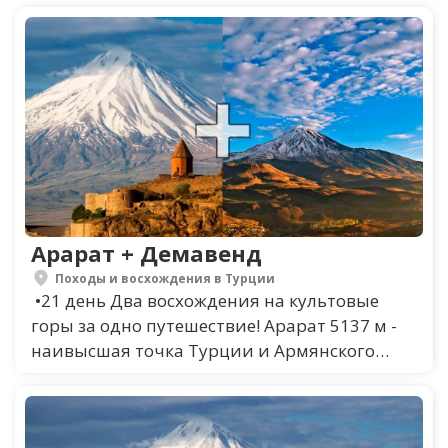
Арарат + Демавенд
Походы и восхождения в Турции
•21 день Два восхождения на культовые
горы за одно путешествие! Арарат 5137 м -
наивысшая точка Турции и Армянского
нагорья, известна также библейской
легендой о...