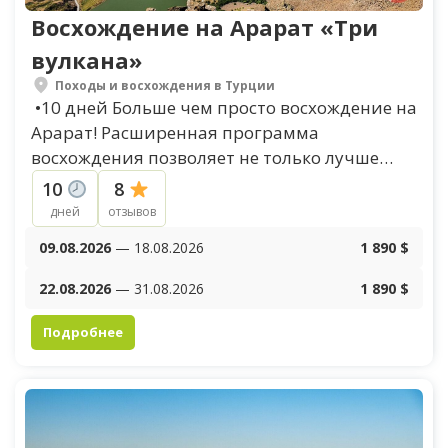
Восхождение на Арарат «Три
вулкана»
Походы и восхождения в Турции
•10 дней Больше чем просто восхождение на
Арарат! Расширенная программа
восхождения позволяет не только лучше
акклиматизироваться и увеличить шансы
10
8
на успех, но и позволяет ближе...
дней
отзывов
09.08.2026
— 18.08.2026
1 890 $
22.08.2026
— 31.08.2026
1 890 $
Подробнее