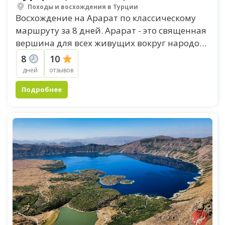
Походы и восхождения в Турции
Восхождение на Арарат по классическому
маршруту за 8 дней. Арарат - это священная
вершина для всех живущих вокруг народов.
Несложный маршрут - часто рекомендуется
8
10
для...
дней
отзывов
Подробнее