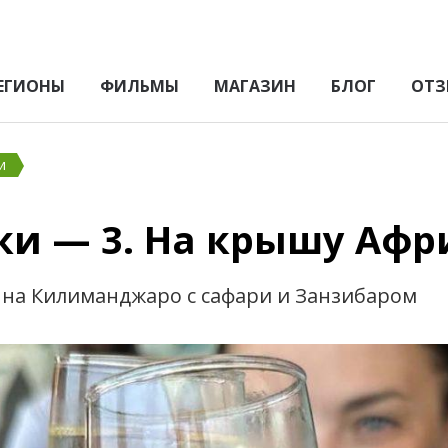
ЕГИОНЫ
ФИЛЬМЫ
МАГАЗИН
БЛОГ
ОТЗ
и
и — 3. На крышу Афр
 на Килиманджаро с сафари и Занзибаром