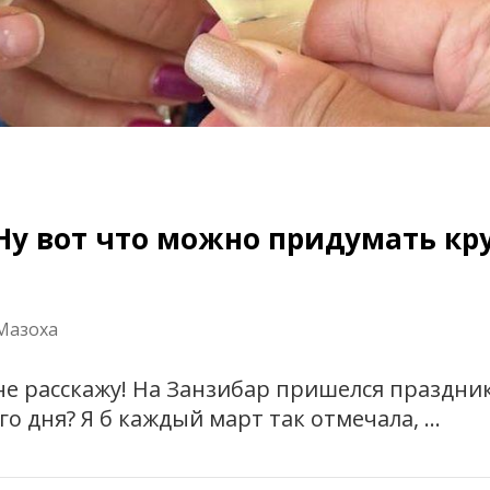
 Ну вот что можно придумать кр
Мазоха
е не расскажу! На Занзибар пришелся праздни
о дня? Я б каждый март так отмечала, …