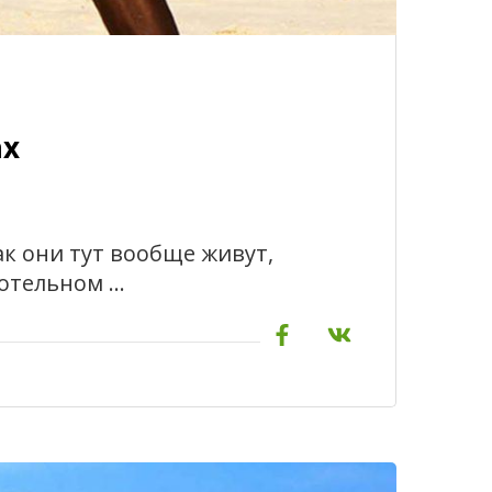
ах
ак они тут вообще живут,
 отельном …