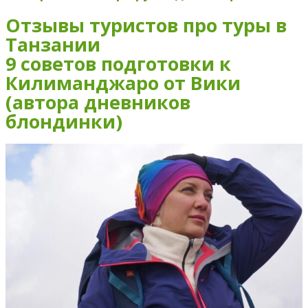
Отзывы туристов про туры в
Танзании
9 советов подготовки к
Килиманджаро от Вики
(автора дневников
блондинки)