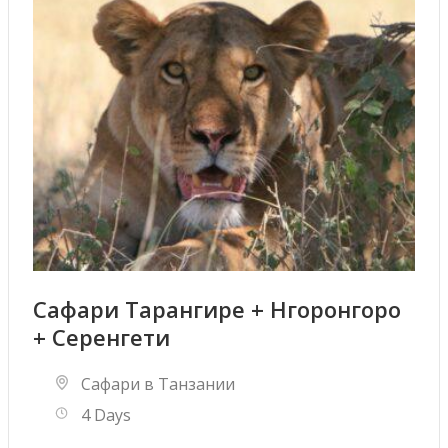
Сафари Тарангире + Нгоронгоро
+ Серенгети
Сафари в Танзании
4 Days