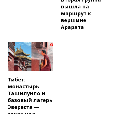
вышла на
маршрут к
вершине
Арарата
Тибет:
монастырь
Ташилунпо и
базовый лагерь
Эвереста —
закат над