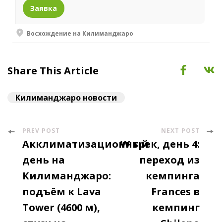
Заявка
Восхождение на Килиманджаро
Share This Article
Килиманджаро новости
PREV POST
NEXT POST
Post
Акклиматизационный
W трек, день 4:
Navigation
день на
переход из
Килиманджаро:
кемпинга
подъём к Lava
Frances в
Tower (4600 м),
кемпинг