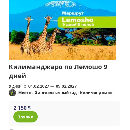
Килиманджаро по Лемошо 9
дней
9
дней, c
01.02.2027
—
09.02.2027
Местный англоязычный гид - Килиманджаро.
2 150 $
Заявка