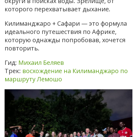
округи в поисках воды. Зрелище, от
которого перехватывает дыхание.
Килиманджаро + Сафари — это формула
идеального путешествия по Африке,
которую однажды попробовав, хочется
повторить.
Гид:
Михаил Беляев
Трек:
восхождение на Килиманджаро по
маршруту Лемошо