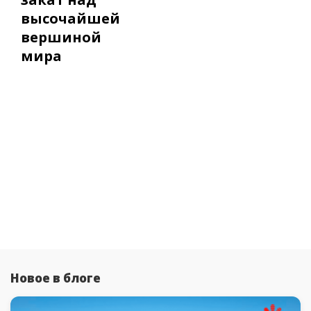
высочайшей
вершиной
мира
Новое в блоге