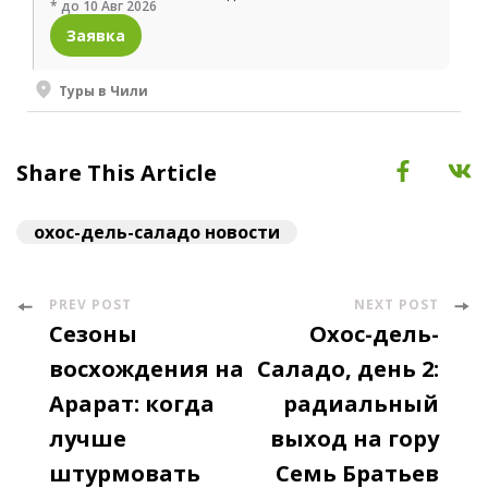
* до 10 Авг 2026
Заявка
Туры в Чили
Share This Article
охос-дель-саладо новости
PREV POST
NEXT POST
Post
Сезоны
Охос-дель-
Navigation
восхождения на
Саладо, день 2:
Арарат: когда
радиальный
лучше
выход на гору
штурмовать
Семь Братьев