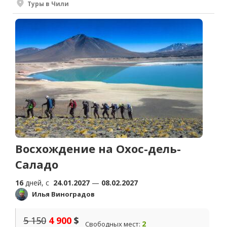
Туры в Чили
Восхождение на Охос-дель-
Саладо
16
дней, c
24.01.2027
—
08.02.2027
Илья Виноградов
5 150
4 900
$
2
Свободных мест: