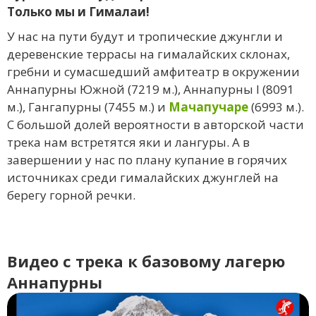
Только мы и Гималаи!
У нас на пути будут и тропические джунгли и
деревенские террасы на гималайских склонах,
гребни и сумасшедший амфитеатр в окружении
Аннапурны Южной (7219 м.), Аннапурны I (8091
м.), Гангапурны (7455 м.) и
Мачапучаре
(6993 м.).
С большой долей вероятности в авторской части
трека нам встретятся яки и лангуры. А в
завершении у нас по плану купание в горячих
источниках среди гималайских джунглей на
берегу горной речки.
Видео с трека к базовому лагерю
Аннапурны