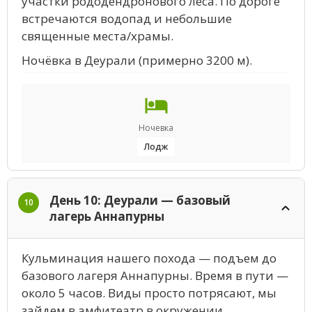
участки рододендронового леса. По дороге
встречаются водопад и небольшие
священные места/храмы.
Ночёвка в Деурали (примерно 3200 м).
Ночевка
Лодж
День 10: Деурали — базовый
10
лагерь Аннапурны
Кульминация нашего похода — подъем до
базового лагеря Аннапурны. Время в пути —
около 5 часов. Виды просто потрясают, мы
зайдем в амфитеатр в окружении