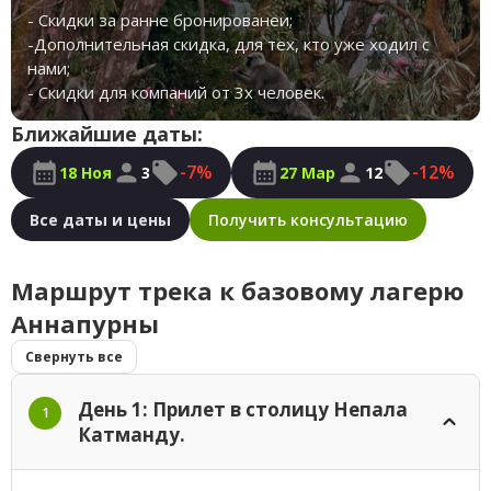
- Скидки за ранне бронированеи;
-Дополнительная скидка, для тех, кто уже ходил с
нами;
- Скидки для компаний от 3х человек.
Ближайшие даты:
-7%
-12%
18 Ноя
3
27 Мар
12
Все даты и цены
Получить консультацию
Маршрут трека к базовому лагерю
Аннапурны
Свернуть все
День 1: Прилет в столицу Непала
1
Катманду.