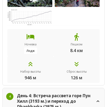
Ночевка
Пешком
8.4 км
Лодж
Набор высоты
Сброс высоты
946 м
126 м
День 4: Встреча рассвета горе Пун
4
Хилл (3193 м.) и переход до
Dhankharka (2975 м.)