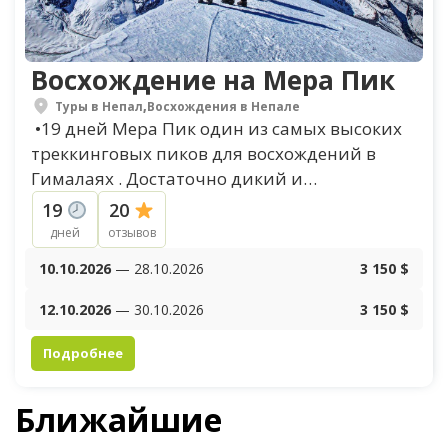
Восхождение на Мера Пик
Туры в Непал
,
Восхождения в Непале
•19 дней Мера Пик один из самых высоких
треккинговых пиков для восхождений в
Гималаях . Достаточно дикий и
малохоженый маршрут по сравнению с тем
19
20
же...
дней
отзывов
10.10.2026
— 28.10.2026
3 150 $
12.10.2026
— 30.10.2026
3 150 $
Подробнее
Ближайшие