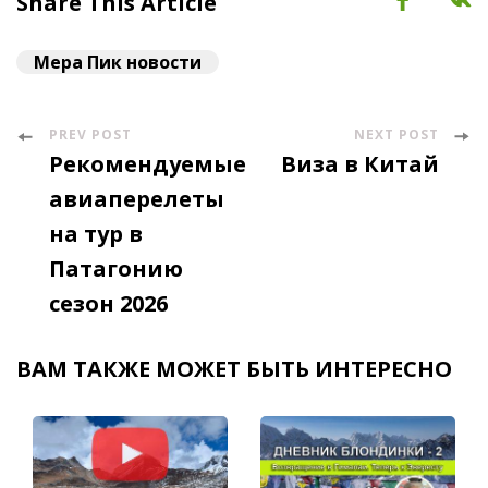
Share This Article
Мера Пик новости
PREV POST
NEXT POST
Post
Рекомендуемые
Виза в Китай
Navigation
авиаперелеты
на тур в
Патагонию
сезон 2026
ВАМ ТАКЖЕ МОЖЕТ БЫТЬ ИНТЕРЕСНО