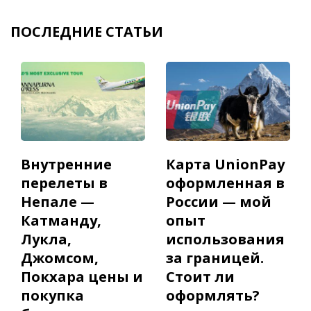
ПОСЛЕДНИЕ СТАТЬИ
Внутренние
Карта UnionPay
перелеты в
оформленная в
Непале —
Росcии — мой
Катманду,
опыт
Лукла,
использования
Джомсом,
за границей.
Покхара цены и
Стоит ли
покупка
оформлять?