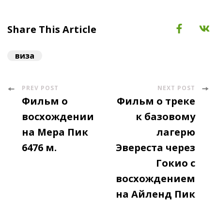
Share This Article
виза
PREV POST
NEXT POST
Post
Фильм о
Фильм о треке
Navigation
восхождении
к базовому
на Мера Пик
лагерю
6476 м.
Эвереста через
Гокио с
восхождением
на Айленд Пик