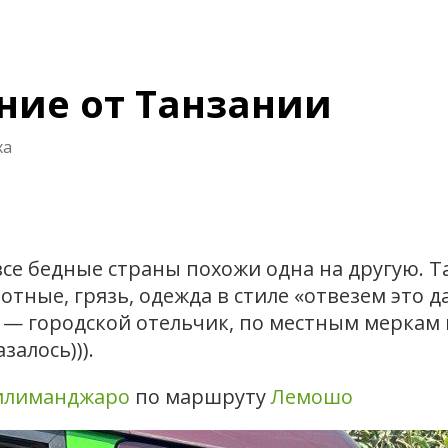
ние от Танзании
ха
се бедные страны похожи одна на другую. Т
тные, грязь, одежда в стиле «отвезем это д
а — городской отельчик, по местным меркам
залось))).
Килиманджаро
по маршруту
Лемошо