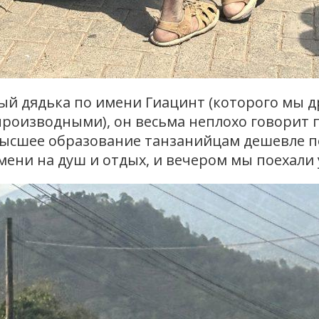
ый дядька по имени Гиацинт (которого мы д
изводными), он весьма неплохо говорит по-р
ысшее образование танзанийцам дешевле пол
емени на душ и отдых, и вечером мы поехали