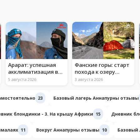
Арарат: успешная
Фанские горы: старт
акклиматизация во
похода к озеру
втором лагере
Искандеркуль
5 августа 2026
3 августа 2026
самостоятельно
23
Базовый лагерь Аннапурны отзывы
вник блондинки - 3. На крышу Африки
15
Дневник бло
ималаях
11
Вокруг Аннапурны отзывы
10
Базовый 