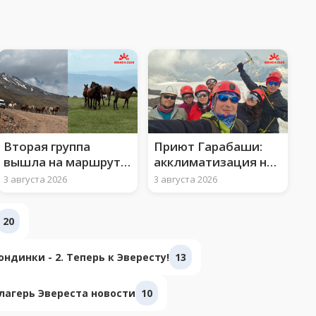
Вторая группа
Приют Гарабаши:
вышла на маршрут к
акклиматизация на
вершине Арарата
3850 м и ледово-
3 августа 2026
3 августа 2026
снежные занятия
20
ндинки - 2. Теперь к Эвересту!
13
лагерь Эвереста новости
10