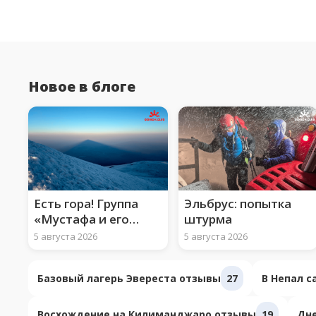
Новое в блоге
Есть гора! Группа
Эльбрус: попытка
«Мустафа и его
штурма
арафатки» взошли
5 августа 2026
5 августа 2026
на Арарат
Базовый лагерь Эвереста отзывы
27
В Непал 
Восхождение на Килиманджаро отзывы
19
Дне