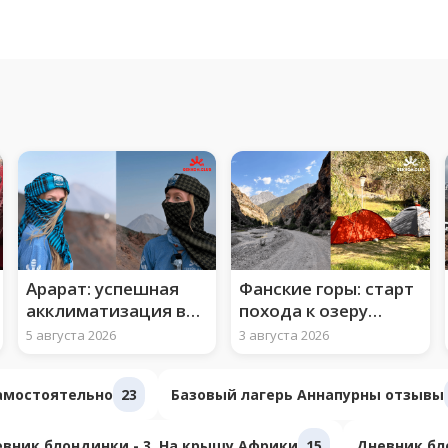
Арарат: успешная
Фанские горы: старт
акклиматизация во
похода к озеру
втором лагере
Искандеркуль
5 августа 2026
3 августа 2026
самостоятельно
23
Базовый лагерь Аннапурны отзывы
вник блондинки - 3. На крышу Африки
15
Дневник бло