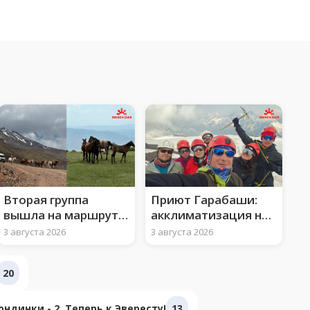
Вторая группа
Приют Гарабаши:
вышла на маршрут к
акклиматизация на
вершине Арарата
3850 м и ледово-
3 августа 2026
3 августа 2026
снежные занятия
20
ндинки - 2. Теперь к Эвересту!
13