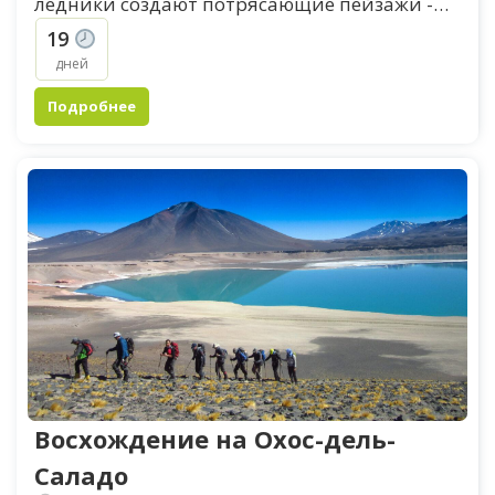
ледники создают потрясающие пейзажи -
это уже незабываемое путешествие! А
19
добавьте посещение настоящего края...
дней
Подробнее
Восхождение на Охос-дель-
Саладо