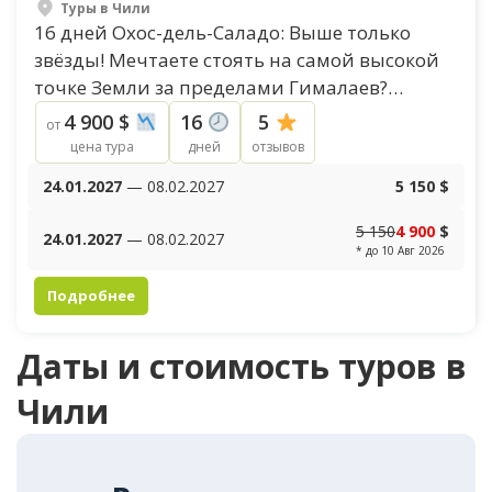
Туры в Чили
16 дней Охос-дель-Саладо: Выше только
звёзды! Мечтаете стоять на самой высокой
точке Земли за пределами Гималаев?
Восхождение на Охос-дель-Саладо (высота
4 900 $
16
5
от
6893 м) — это не...
цена тура
дней
отзывов
24.01.2027
— 08.02.2027
5 150 $
5 150
4 900
$
24.01.2027
— 08.02.2027
* до 10 Авг 2026
Подробнее
Даты и стоимость туров в
Чили