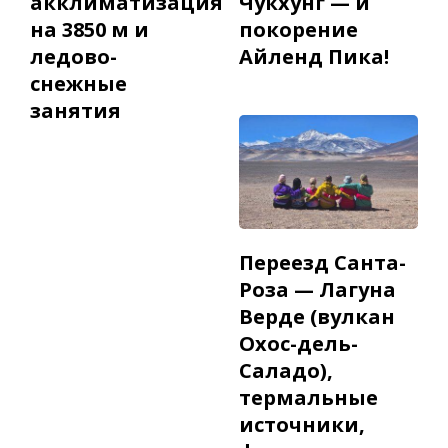
акклиматизация
Чукхунг — и
на 3850 м и
покорение
ледово-
Айленд Пика!
снежные
занятия
Переезд Санта-
Роза — Лагуна
Верде (вулкан
Охос-дель-
Саладо),
термальные
источники,