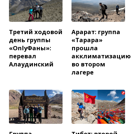
Третий ходовой
Арарат: группа
день группы
«Тарара»
«OnlyФаны»:
прошла
перевал
акклиматизацию
Алаудинский
во втором
лагере
Группа
Тибет: второй