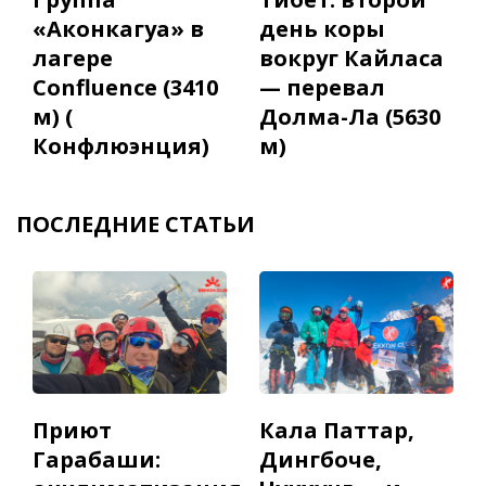
«Аконкагуа» в
день коры
лагере
вокруг Кайласа
Confluence (3410
— перевал
м) (
Долма-Ла (5630
Конфлюэнция)
м)
ПОСЛЕДНИЕ СТАТЬИ
Приют
Кала Паттар,
Гарабаши:
Дингбоче,