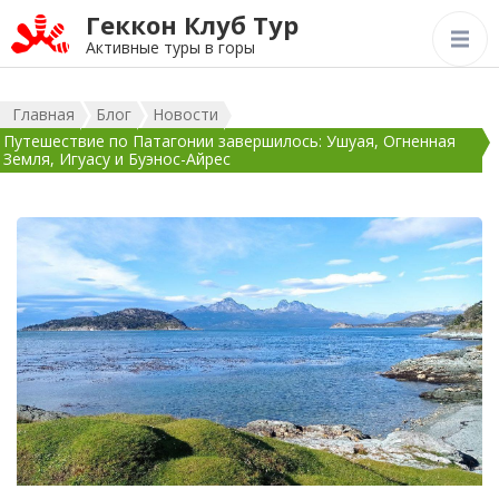
Геккон Клуб Тур
Активные туры в горы
Главная
Блог
Новости
Путешествие по Патагонии завершилось: Ушуая, Огненная
Земля, Игуасу и Буэнос-Айрес