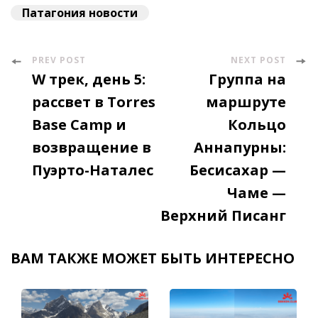
Патагония новости
PREV POST
NEXT POST
Post
W трек, день 5:
Группа на
Navigation
рассвет в Torres
маршруте
Base Camp и
Кольцо
возвращение в
Аннапурны:
Пуэрто-Наталес
Бесисахар —
Чаме —
Верхний Писанг
ВАМ ТАКЖЕ МОЖЕТ БЫТЬ ИНТЕРЕСНО