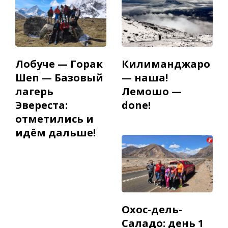
Лобуче — Горак
Килиманджаро
Шеп — Базовый
— наша!
лагерь
Лемошо —
Эвереста:
done!
отметились и
идём дальше!
Охос-дель-
Саладо: день 1