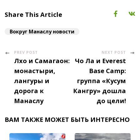
Share This Article
Вокруг Манаслу новости
PREV POST
NEXT POST
Post
Лхо и Самагаон:
Чо Ла и Everest
Navigation
монастыри,
Base Camp:
лангуры и
группа «Кусум
дорога к
Кангру» дошла
Манаслу
до цели!
ВАМ ТАКЖЕ МОЖЕТ БЫТЬ ИНТЕРЕСНО