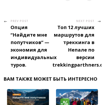
PREV POST
NEXT POST
Post
Опция
Топ 12 лучших
Navigation
“Найдите мне
маршрутов для
попутчиков” —
треккинга в
экономия для
Непале по
индивидуальных
версии
туров.
trekkingparthners.c
ВАМ ТАКЖЕ МОЖЕТ БЫТЬ ИНТЕРЕСНО