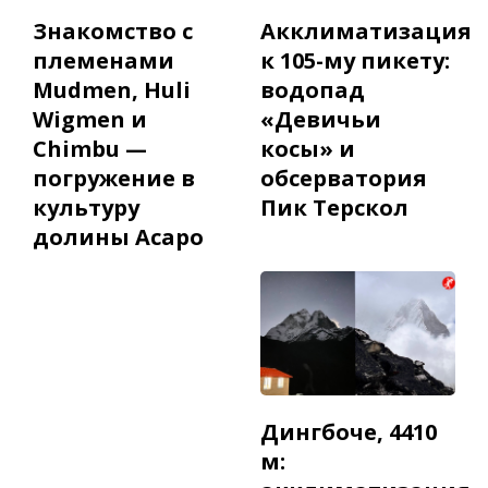
Знакомство с
Акклиматизация
племенами
к 105-му пикету:
Mudmen, Huli
водопад
Wigmen и
«Девичьи
Chimbu —
косы» и
погружение в
обсерватория
культуру
Пик Терскол
долины Асаро
Дингбоче, 4410
м: