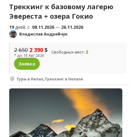
Треккинг к базовому лагерю
Эвереста + озера Гокио
19
дней, c
08.11.2026
—
26.11.2026
Владислав Андрейчук
2 650
2 390
$
2
Свободных мест:
* до 10 Авг 2026
Заявка
Туры в Непал
,
Треккинг в Непале