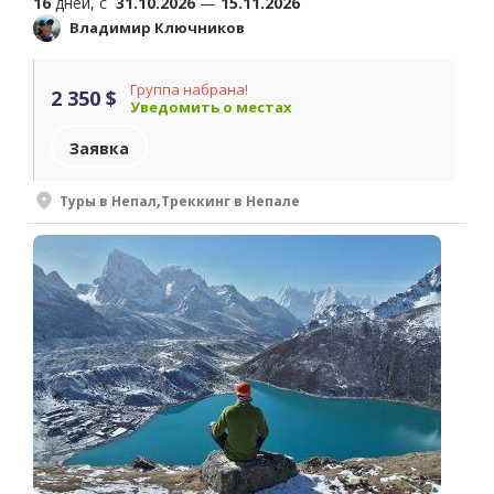
16
дней, c
31.10.2026
—
15.11.2026
Владимир Ключников
Группа набрана!
2 350 $
Уведомить о местах
Заявка
Туры в Непал
,
Треккинг в Непале