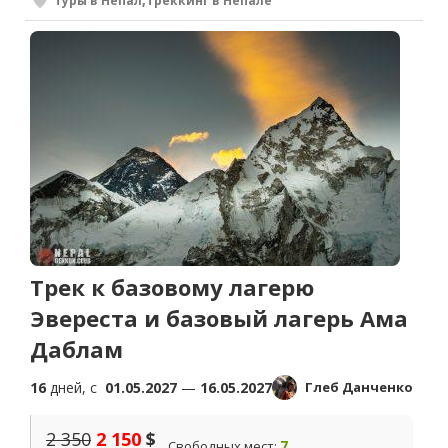
Туры в Непал
,
Треккинг в Непале
Трек к базовому лагерю
Эвереста и базовый лагерь Ама
Даблам
16
дней, c
01.05.2027
—
16.05.2027
Глеб Данченко
2 350
2 150
$
7
Свободных мест: