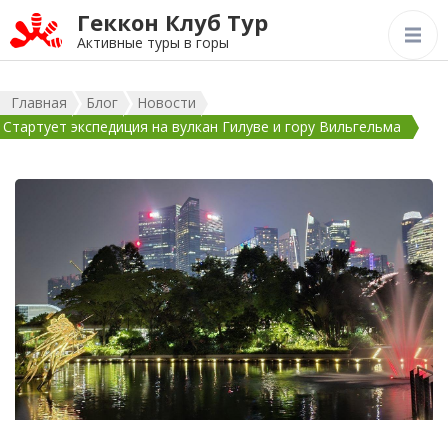
Геккон Клуб Тур
Активные туры в горы
Главная
Блог
Новости
Стартует экспедиция на вулкан Гилуве и гору Вильгельма