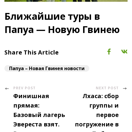
Ближайшие туры в
Папуа — Новую Гвинею
Share This Article
Папуа – Новая Гвинея новости
PREV POST
NEXT POST
Post
Финишная
Лхаса: сбор
Navigation
прямая:
группы и
Базовый лагерь
первое
Эвереста взят.
погружение в