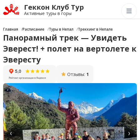
Геккон Клуб Тур
Активные туры в горы
Главная
Расписание
Туры в Непал
Треккинг в Непале
Панорамный трек — Увидеть
Эверест! + полет на вертолете к
Эвересту
Отзывы:
1
❮
❯