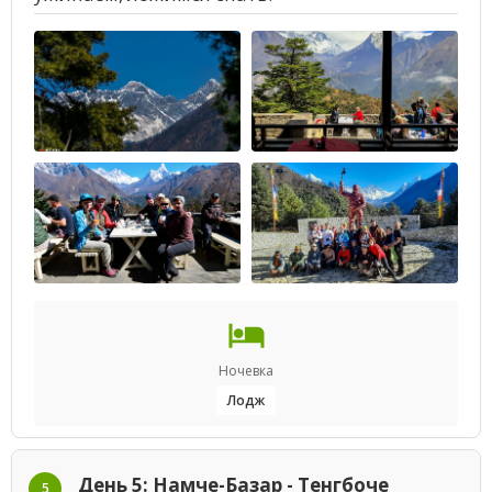
Ночевка
Лодж
День 5: Намче-Базар - Тенгбоче
5