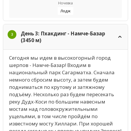
Ночевка
Лодж
День 3: Пхакдинг - Намче-Базар
3
(3450 м)
Сегодня мы идем в высокогорный город
шерпов - Намче-Базар! Входим в
национальный парк Сагарматха. Сначала
немного сбросим высоту, а затем будем
подниматься по крутому и затяжному
подъёму. Несколько раз будем пересекать
реку Дудх-Коси по большим навесным
мостам над головокружительными
ущельями, в том числе пройдём по
известному мосту Хиллари. При хорошей
погоде сегодня мы впервые увидим Эверест!