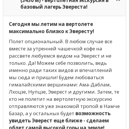
(3450 м) - вертолетная экскурсия в
базовый лагерь Эвереста!
Сегодня мы летим на вертолете
максимально близко к Эвересту!
Полет опциональный. В любом случае все
вместе за утренней чашечкой кофе на
рассвете любуемся видом на Эверест и не
только. Да! Можем себе позволить, ведь
именно ради таких видов и впечатлений
мы сюда и пришли! Будем любоваться
гималайскими вершинами: Ама-Даблам,
Лхоцзе, Нупцзе, Эверест и другими. Затем, те
кто не полетит на вертолетную экскурсию
отправляются уже знакомой тропой в Намче
Базар, а у остальных будет
возможность
увидеть Эверест еще ближе - сделаем
облет самой высокой горы на земле!