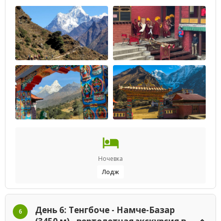
Ночевка
Лодж
День 6: Тенгбоче - Намче-Базар
6