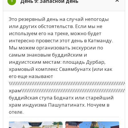
День 9: Запасной день
9
Это резервный день на случай непогоды
или других обстоятельств. Если мы не
используем его на треке, можно будет
интересно провести этот день в Катманду.
Мы можем организовать экскурсии по
самым знаковым буддийским и
индуистским местам: площадь Дурбар,
храмовый комплекс Сваямбунатх (или как
его еще называют
\\\\\\\\\\\\\\\\\\\\\\\\\\\\\\\\\\\\\\\\\\\\\\\\\\\\\\\\\\\\\\\\\\\\
храм\\\\\\\\\\\\\\\\\\\\\\\\\\\\\\\\\\\\\\\\\\\\\\\\\\\\\\\\\\\\\\\\\
буддийская ступа Боднатх или старейший
храм индуизма Пашупатинатх. Ночуем в
отеле.