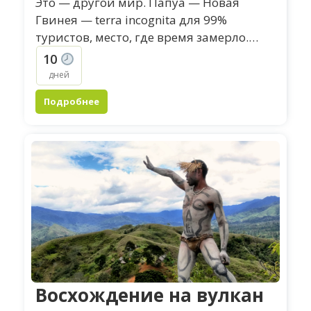
Это — другой мир. Папуа — Новая
Гвинея — terra incognita для 99%
туристов, место, где время замерло.
Наш маршрут — это не просто треккинг,
10
а полноценная экспедиция в...
дней
Подробнее
Восхождение на вулкан