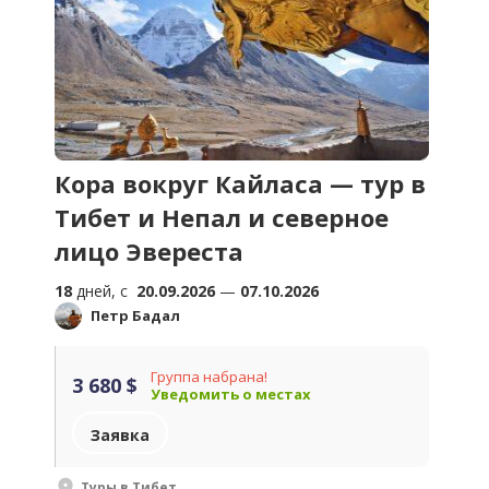
Кора вокруг Кайласа — тур в
Тибет и Непал и северное
лицо Эвереста
18
дней, c
20.09.2026
—
07.10.2026
Петр Бадал
Группа набрана!
3 680 $
Уведомить о местах
Заявка
Туры в Тибет