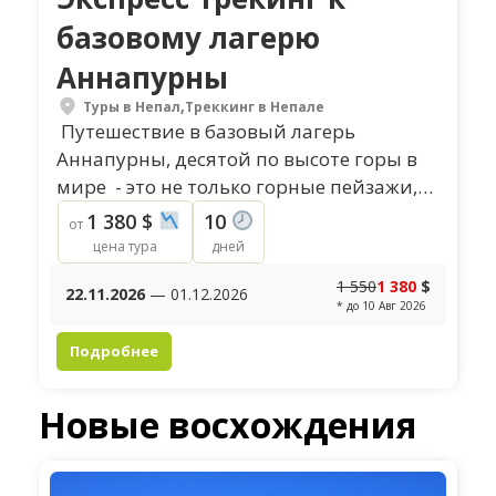
базовому лагерю
Аннапурны
Туры в Непал
,
Треккинг в Непале
Путешествие в базовый лагерь
Аннапурны, десятой по высоте горы в
мире - это не только горные пейзажи,
но и потрясающие виды на
1 380 $
10
от
гималайские долины, ландшафты,...
цена тура
дней
1 550
1 380
$
22.11.2026
— 01.12.2026
* до 10 Авг 2026
Подробнее
Новые восхождения