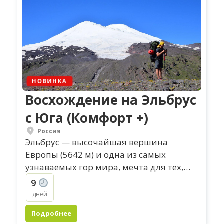
НОВИНКА
Восхождение на Эльбрус
с Юга (Комфорт +)
Россия
Эльбрус — высочайшая вершина
Европы (5642 м) и одна из самых
узнаваемых гор мира, мечта для тех,
кто хочет прикоснуться к настоящей
9
высоте и почувствовать...
дней
Подробнее