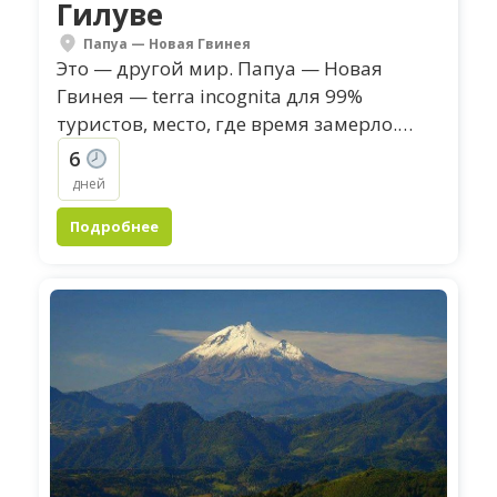
Гилуве
Папуа — Новая Гвинея
Это — другой мир. Папуа — Новая
Гвинея — terra incognita для 99%
туристов, место, где время замерло.
Этот тур — прямое путешествие к
6
цели. Вулкан Гилуве...
дней
Подробнее