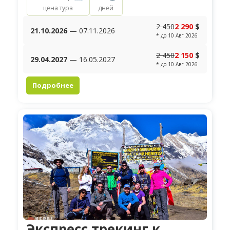
«трасс»...
цена тура
дней
2 450
2 290
$
21.10.2026
— 07.11.2026
* до 10 Авг 2026
2 450
2 150
$
29.04.2027
— 16.05.2027
* до 10 Авг 2026
Подробнее
Экспресс трекинг к