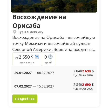
Восхождение на
Орисаба
Туры в Мексику
Восхождение на Орисаба - высочайшую
точку Мексики и высочайший вулкан
Северной Америки. Вершина входит в
программу "Семь вулканов", а высота
2 550 $
9
от
вулкана Орисаба составляет 5636 м....
цена тура
дней
2 840
2 690
$
29.01.2027
— 06.02.2027
* до 10 Авг 2026
2 840
2 690
$
07.02.2027
— 15.02.2027
* до 10 Авг 2026
Подробнее