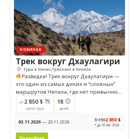
НОВИНКА
Трек вокруг Дхаулагири
Туры в Непал
,
Треккинг в Непале
Разведка! Трек вокруг Дхаулагири —
это один из самых диких и “сложных”
маршрутов Непала, где нет привычной
инфраструктуры Эвереста или
2 850 $
18
от
Аннапурны. Здесь вы уходите далеко...
цена тура
дней
3 150
2 850
$
03.11.2026
— 20.11.2026
* до 10 Авг 2026
Подробнее