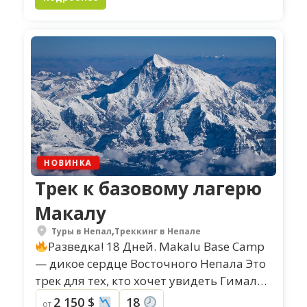
НОВИНКА
Трек к базовому лагерю
Макалу
Туры в Непал
,
Треккинг в Непале
Разведка! 18 Дней. Makalu Base Camp
— дикое сердце Восточного Непала Это
трек для тех, кто хочет увидеть Гималаи
«без декораций». Здесь нет толп,
2 150 $
18
от