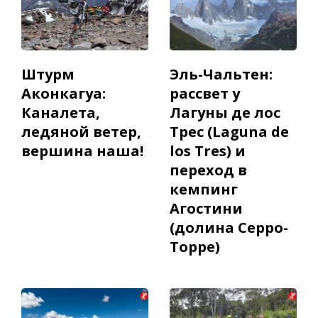
Штурм
Эль-Чальтен:
Аконкагуа:
рассвет у
Каналета,
Лагуны де лос
ледяной ветер,
Трес (Laguna de
вершина наша!
los Tres) и
переход в
кемпинг
Агостини
(долина Серро-
Торре)