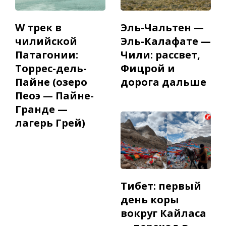
W трек в
Эль-Чальтен —
чилийской
Эль-Калафате —
Патагонии:
Чили: рассвет,
Торрес-дель-
Фицрой и
Пайне (озеро
дорога дальше
Пеоэ — Пайне-
Гранде —
лагерь Грей)
Тибет: первый
день коры
вокруг Кайласа