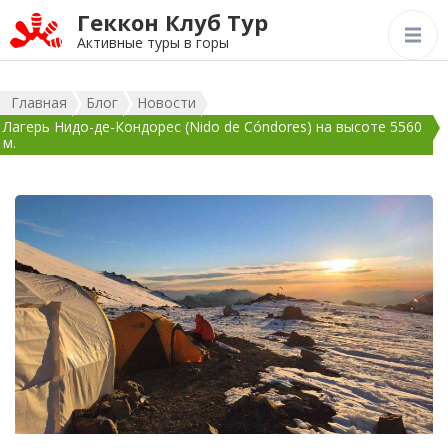
Геккон Клуб Тур
Активные туры в горы
Главная
Блог
Новости
Лагерь Нидо-де-Кондорес (Nido de Cóndores) на высоте 5560
м.