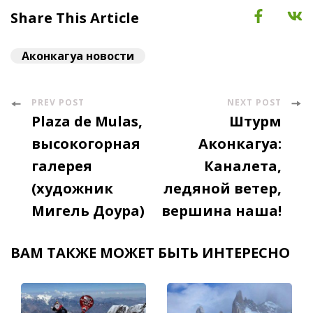
Share This Article
Аконкагуа новости
PREV POST
NEXT POST
Post
Plaza de Mulas,
Штурм
Navigation
высокогорная
Аконкагуа:
галерея
Каналета,
(художник
ледяной ветер,
Мигель Доура)
вершина наша!
ВАМ ТАКЖЕ МОЖЕТ БЫТЬ ИНТЕРЕСНО