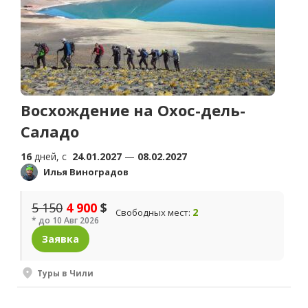
Восхождение на Охос-дель-
Саладо
16
дней, c
24.01.2027
—
08.02.2027
Илья Виноградов
5 150
4 900
$
2
Свободных мест:
* до 10 Авг 2026
Заявка
Туры в Чили