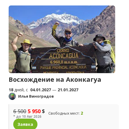
Восхождение на Аконкагуа
18
дней, c
04.01.2027
—
21.01.2027
Илья Виноградов
6 500
5 950
$
2
Свободных мест:
* до 10 Авг 2026
Заявка