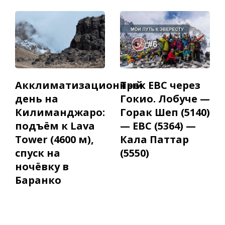
Акклиматизационный
Трек EBC через
день на
Гокио. Лобуче —
Килиманджаро:
Горак Шеп (5140)
подъём к Lava
— EBC (5364) —
Tower (4600 м),
Кала Паттар
спуск на
(5550)
ночёвку в
Баранко