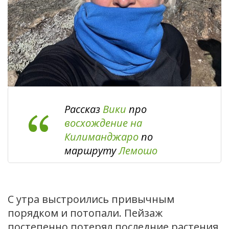
Рассказ
Вики
про
восхождение на
Килиманджаро
по
маршруту
Лемошо
С утра выстроились привычным
порядком и потопали. Пейзаж
постепенно потерял последние растения,