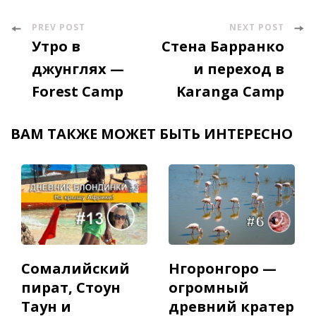
PREV POST
NEXT POST
Post
Утро в
Стена Барранко
Navigation
джунглях —
и переход в
Forest Camp
Karanga Camp
ВАМ ТАКЖЕ МОЖЕТ БЫТЬ ИНТЕРЕСНО
Сомалийский
Нгоронгоро —
пират, Стоун
огромный
Таун и
древний кратер