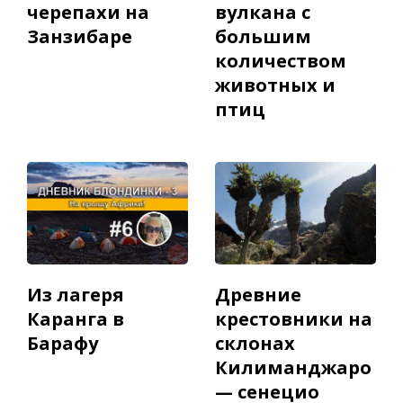
черепахи на
вулкана с
Занзибаре
большим
количеством
животных и
птиц
Из лагеря
Древние
Каранга в
крестовники на
Барафу
склонах
Килиманджаро
— cенецио