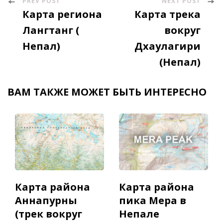
PREV POST
NEXT POST
Post
Карта региона
Карта трека
Navigation
Лангтанг (
вокруг
Непал)
Дхаулагири
(Непал)
ВАМ ТАКЖЕ МОЖЕТ БЫТЬ ИНТЕРЕСНО
Карта района
Карта района
Аннапурны
пика Мера в
(трек вокруг
Непале