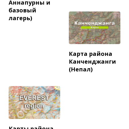
Аннапурны и
базовый
лагерь)
Карта района
Канченджанги
(Непал)
Карты района