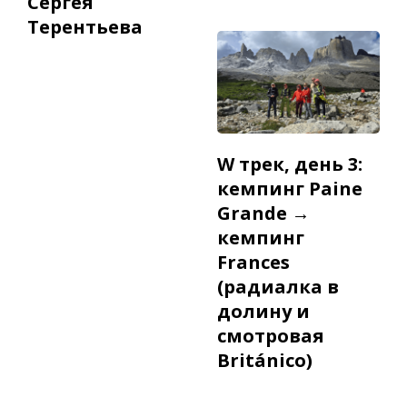
Сергея
Терентьева
W трек, день 3:
кемпинг Paine
Grande →
кемпинг
Frances
(радиалка в
долину и
смотровая
Británico)