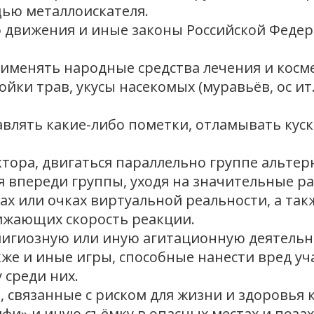
ью металлоискателя.
движения и иные законы Российской Федерац
рименять народные средства лечения и косм
ойки трав, укусы насекомых (муравьёв, ос ит
авлять какие-либо пометки, отламывать кус
уктора, двигаться параллельно группе аль
я впереди группы, уходя на значительные рас
ах или очках виртуальной реальности, а так
жающих скорость реакции.
лигиозную или иную агитационную деятельн
акже и иные игры, способные нанести вред у
 среди них.
 связанные с риском для жизни и здоровья ка
лфи» и иную съёмку в опасных местах и позах