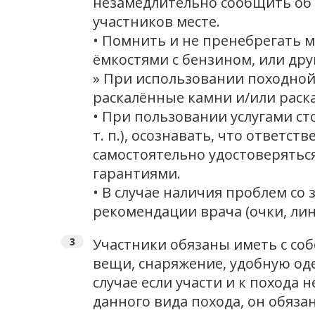
незамедлительно сообщить об 
участников месте.
• Помнить и не пренебрегать 
ёмкостями с бензином, или др
» При использовании походной 
раскалённые камни и/или раск
• При пользовании услугами ст
т. п.), осознавать, что ответс
самостоятельно удостоверятьс
гарантиями.
• В случае наличия проблем со
рекомендации врача (очки, лин
Участники обязаны иметь с со
вещи, снаряжение, удобную од
случае если участи и к похода
данного вида похода, он обяза