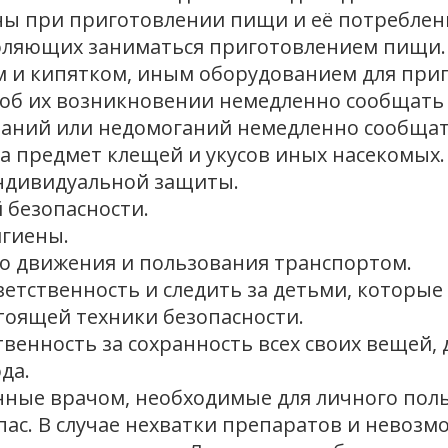
ны при приготовлении пищи и её потреблен
воляющих заниматься приготовлением пищи.
ём и кипятком, иным оборудованием для при
, об их возникновении немедленно сообщать
аний или недомоганий немедленно сообщат
на предмет клещей и укусов иных насекомых
индивидуальной защиты.
 безопасности.
игиены.
о движения и пользования транспортом.
ветственность и следить за детьми, которые
тоящей техники безопасности.
твенность за сохранность всех своих вещей,
да.
нные врачом, необходимые для личного пол
пас. В случае нехватки препаратов и невозм