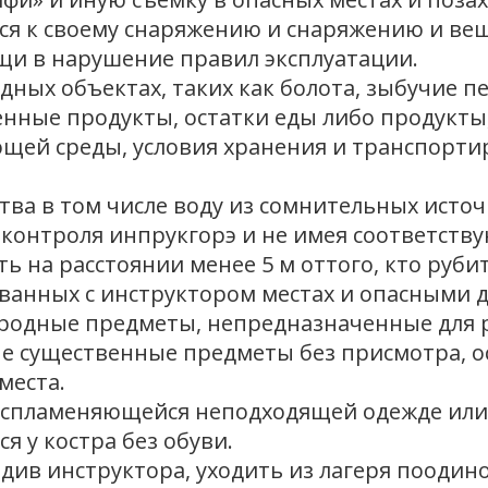
ься к своему снаряжению и снаряжению и ве
щи в нарушение правил эксплуатации.
ных объектах, таких как болота, зыбучие пес
енные продукты, остатки еды либо продукты
щей среды, условия хранения и транспорти
ства в том числе воду из сомнительных исто
з контроля инпрукгорэ и не имея соответств
ть на расстоянии менее 5 м оттого, кто руби
сованных с инструктором местах и опасными
ородные предметы, непредназначенные для 
ные существенные предметы без присмотра, 
места.
овоспламеняющейся неподходящей одежде или
я у костра без обуви.
едив инструктора, уходить из лагеря поодино