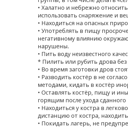
• Халатно и небрежно относит
использовать снаряжение и ве
• Находиться на опасных природ
• Употреблять в пищу просроч
негативному влиянию окружаю
нарушены.
• Пить воду неизвестного каче
* Пилить или рубить дрова бе
• Во время заготовки дров стоя
• Разводить костёр в не согла
методами, кидать в костёр ин
• Оставлять костёр, пищу и и
горящим после ухода сданного 
• Находиться у костра в легк
дистанцию от костра, находитьс
• Покидать лагерь, не предупр