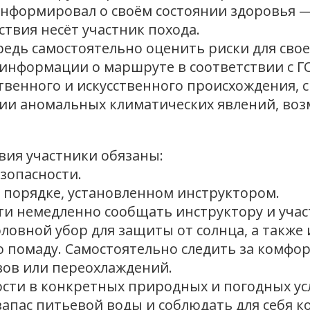
информировал о своём состоянии здоровья —
твия несёт участник похода.
едь самостоятельно оценить риски для свое
информации о маршруте в соответствии с ГО
твенного и искусственного происхождения, с
чии аномальных климатических явлений, во
вия участники обязаны:
зопасности.
в порядке, установленном инструктором.
сти немедленно сообщать инструктору и уча
оловной убор для защиты от солнца, а также
ю помаду. Самостоятельно следить за комф
вов или переохлаждений.
ости в конкретных природных и погодных ус
 запас питьевой воды и соблюдать для себя