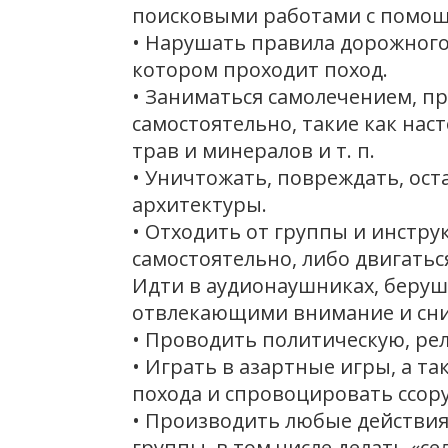
поисковыми работами с помощ
• Нарушать правила дорожного 
котором проходит поход.
• Заниматься самолечением, п
самостоятельно, такие как наст
трав и минералов и т. п.
• Уничтожать, повреждать, ост
архитектуры.
• Отходить от группы и инстр
самостоятельно, либо двигатьс
Идти в аудионаушниках, беруш
отвлекающими внимание и сни
• Проводить политическую, ре
• Играть в азартные игры, а т
похода и спровоцировать ссору
• Производить любые действия,
группы, в том числе делать «се