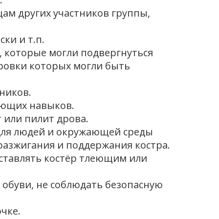
щам других участников группы,
ки и т.п.
, которые могли подвергнуться
ровки которых могли быть
чников.
ующих навыков.
т или пилит дрова.
 для людей и окружающей среды
разжигания и поддержания костра.
оставлять костёр тлеющим или
 обуви, не соблюдать безопасную
чке.