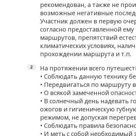
рекомендован, а также не про
возможные негативные последс
Участник должен в первую очер
согласно предоставленной ему 
маршрутов, препятствий естес
климатических условиях, нали
прохождении маршрута и т.п.
На протяжении всего путешест
• Соблюдать данную технику бе
• Передвигаться по маршруту 
• О всякой замеченной опасно
• В солнечный день надевать г
ожогов и гигиеническую губну
режимом, не допуская перегре
• Соблюдать правила безопасн
• И меть с собой необходимый