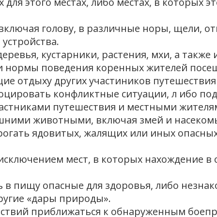
 для этого местах, либо местах, в которых 
включая голову, в различные норы, щели, отв
 устройства.
еревья, кустарники, растения, мхи, а также
и нормы поведения коренных жителей посе
ие отдыху других участиников путешествия
оцировать конфликтные ситуации, л ибо по
частниками путешествия и местными жител
ашними животными, включая змей и насекомы
рогать ядовитых, жалящих или иных опасных
а исключением мест, в которых нахождение в
ь в пищу опасные для здоровья, либо незнак
ругие «дары природы».
йствий приближаться к обнаруженным боепр