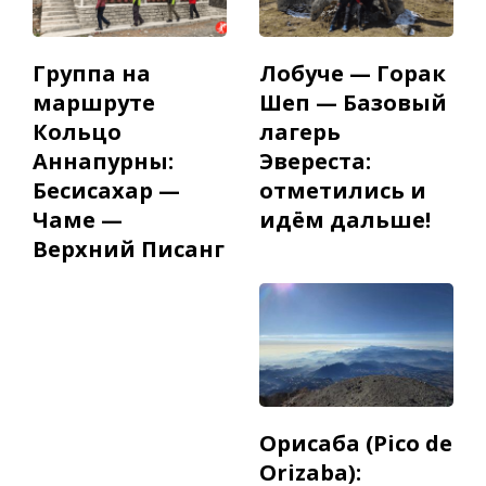
Группа на
Лобуче — Горак
маршруте
Шеп — Базовый
Кольцо
лагерь
Аннапурны:
Эвереста:
Бесисахар —
отметились и
Чаме —
идём дальше!
Верхний Писанг
Орисаба (Pico de
Orizaba):