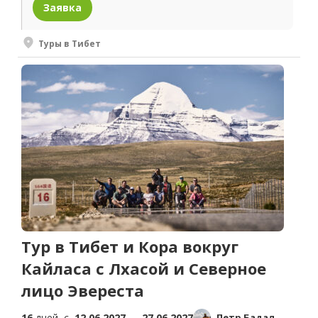
Заявка
Туры в Тибет
Тур в Тибет и Кора вокруг
Кайласа с Лхасой и Северное
лицо Эвереста
16
дней, c
12.06.2027
—
27.06.2027
Петр Бадал