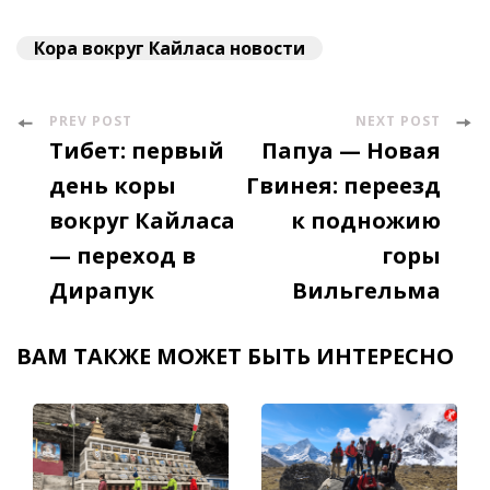
Кора вокруг Кайласа новости
PREV POST
NEXT POST
Post
Тибет: первый
Папуа — Новая
Navigation
день коры
Гвинея: переезд
вокруг Кайласа
к подножию
— переход в
горы
Дирапук
Вильгельма
ВАМ ТАКЖЕ МОЖЕТ БЫТЬ ИНТЕРЕСНО