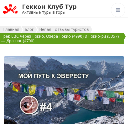
Геккон Клуб Тур
Активные туры в горы
Главная
Блог
Непал - отзывы туристов
Трек EBC через Гокио. Озёра Гокио (4990) и Гокио-ри (5357)
— Драгнаг (4700)