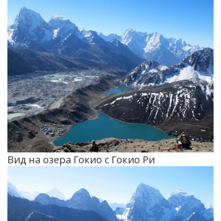
Вид на озера Гокио с Гокио Ри