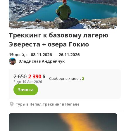
Треккинг к базовому лагерю
Эвереста + озера Гокио
19
дней, c
08.11.2026
—
26.11.2026
Владислав Андрейчук
2 650
2 390
$
2
Свободных мест:
* до 10 Авг 2026
Заявка
Туры в Непал
,
Треккинг в Непале