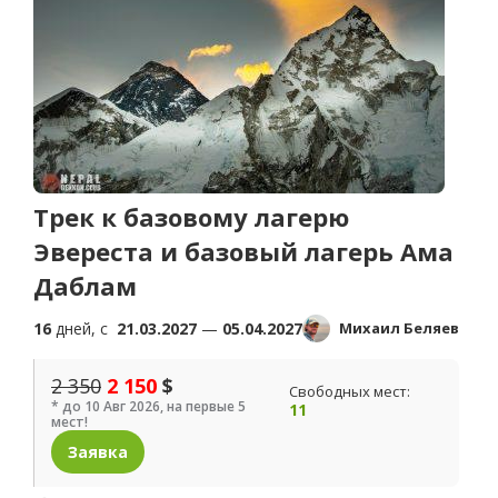
Трек к базовому лагерю
Эвереста и базовый лагерь Ама
Даблам
16
дней, c
21.03.2027
—
05.04.2027
Михаил Беляев
2 350
2 150
$
Свободных мест:
* до 10 Авг 2026, на первые 5
11
мест!
Заявка