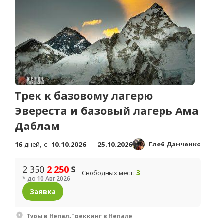
Трек к базовому лагерю
Эвереста и базовый лагерь Ама
Даблам
16
дней, c
10.10.2026
—
25.10.2026
Глеб Данченко
2 350
2 250
$
3
Свободных мест:
* до 10 Авг 2026
Заявка
Туры в Непал
,
Треккинг в Непале