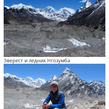
Эверест и ледник Нгозумба