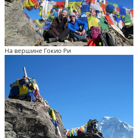
На вершине Гокио Ри