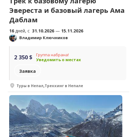
Трек к базовому лагерю
Эвереста и базовый лагерь Ама
Даблам
16
дней, c
31.10.2026
—
15.11.2026
Владимир Ключников
Группа набрана!
2 350 $
Уведомить о местах
Заявка
Туры в Непал
,
Треккинг в Непале