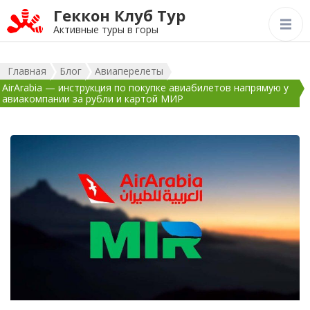
Геккон Клуб Тур
Активные туры в горы
Главная
Блог
Авиаперелеты
AirArabia — инструкция по покупке авиабилетов напрямую у
авиакомпании за рубли и картой МИР