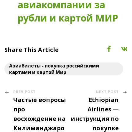
авиакомпании за
рубли и картой МИР
Share This Article
Авиабилеты - покупка российскими
картами и картой Мир
PREV POST
NEXT POST
Post
Частые вопросы
Ethiopian
Navigation
про
Airlines —
восхождение на
инструкция по
Килиманджаро
покупке