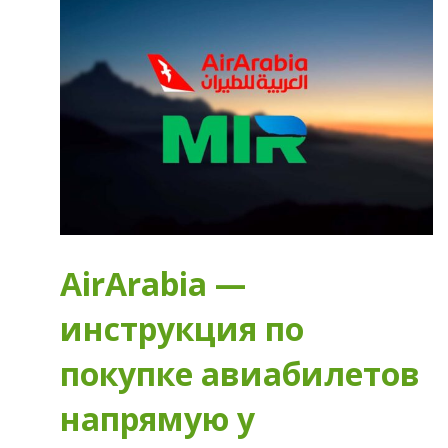
AirArabia —
инструкция по
покупке авиабилетов
напрямую у