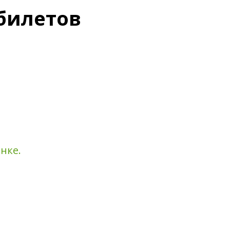
абилетов
нке.