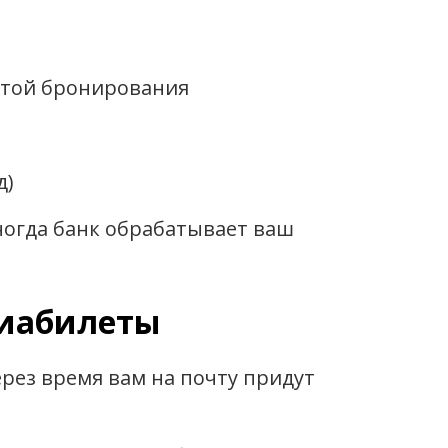
датой бронирования
д)
огда банк обрабатывает ваш
виабилеты
ерез время вам на почту придут