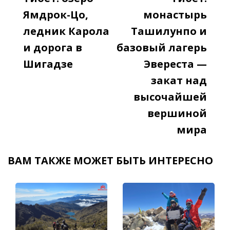
Navigation
Ямдрок-Цо,
монастырь
ледник Карола
Ташилунпо и
и дорога в
базовый лагерь
Шигадзе
Эвереста —
закат над
высочайшей
вершиной
мира
ВАМ ТАКЖЕ МОЖЕТ БЫТЬ ИНТЕРЕСНО