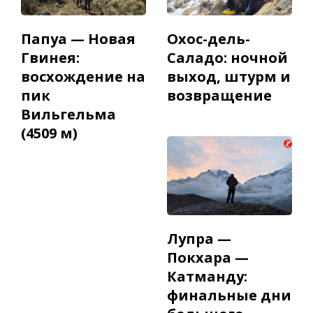
Папуа — Новая
Охос-дель-
Гвинея:
Саладо: ночной
восхождение на
выход, штурм и
пик
возвращение
Вильгельма
(4509 м)
Лупра —
Покхара —
Катманду:
финальные дни