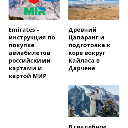
Emirates –
Древний
инструкция по
Цапаранг и
покупке
подготовка к
авиабилетов
коре вокруг
российскими
Кайласа в
картами и
Дарчене
картой МИР
В свадебное