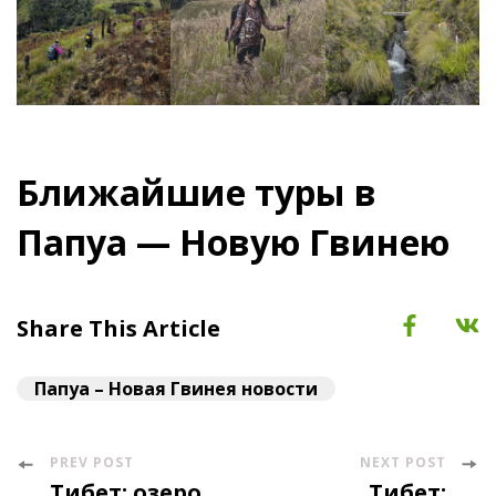
Ближайшие туры в
Папуа — Новую Гвинею
Share This Article
Папуа – Новая Гвинея новости
PREV POST
NEXT POST
Post
Тибет: озеро
Тибет: