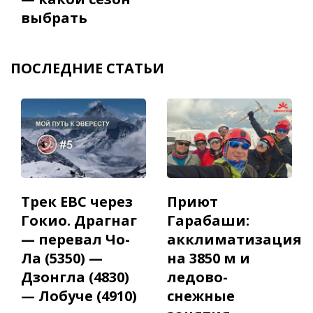
выбрать
ПОСЛЕДНИЕ СТАТЬИ
Трек EBC через
Приют
Гокио. Драгнаг
Гарабаши:
— перевал Чо-
акклиматизация
Ла (5350) —
на 3850 м и
Дзонгла (4830)
ледово-
— Лобуче (4910)
снежные