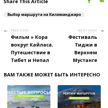
Share This Article
Выбор маршрута на Килиманджаро
PREV POST
NEXT POST
Post
Фильм » Кора
Фестиваль
Navigation
вокруг Кайласа.
Тиджи в
Путешествие в
Верхнем
Тибет и Непал
Мустанге
ВАМ ТАКЖЕ МОЖЕТ БЫТЬ ИНТЕРЕСНО