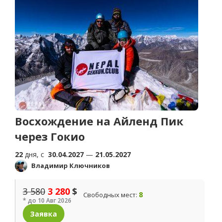
Восхождение на Айленд Пик
через Гокио
22
дня, c
30.04.2027
—
21.05.2027
Владимир Ключников
3 580
3 280
$
8
Свободных мест:
* до 10 Авг 2026
Заявка