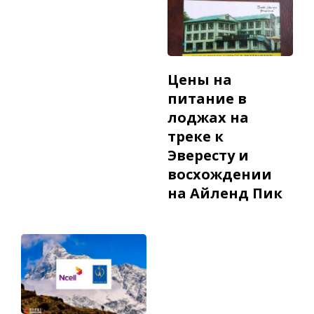
Цены на
питание в
лоджах на
треке к
Эвересту и
восхождении
на Айленд Пик