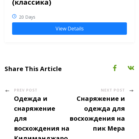
(классика)
20 Days
View Details
Share This Article
PREV POST
NEXT POST
Post
Одежда и
Снаряжение и
Navigation
снаряжение
одежда для
для
восхождения на
восхождения на
пик Мера
Килиманджаро