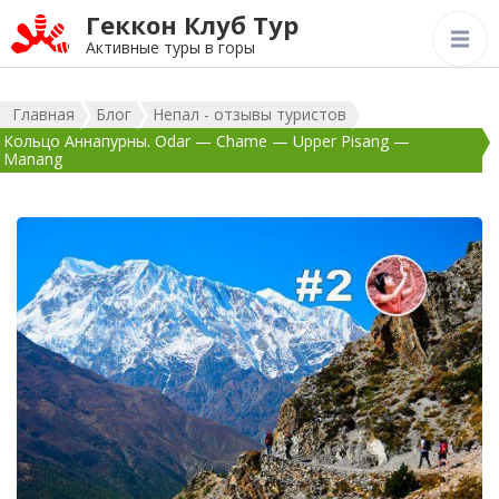
Геккон Клуб Тур
Активные туры в горы
Главная
Блог
Непал - отзывы туристов
Кольцо Аннапурны. Odar — Chame — Upper Pisang —
Manang