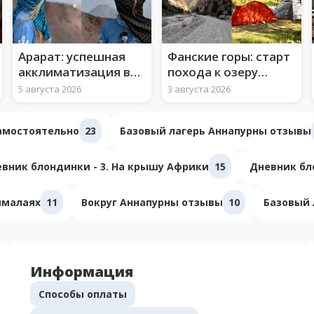
Арарат: успешная
Фанские горы: старт
акклиматизация во
похода к озеру
втором лагере
Искандеркуль
5 августа 2026
3 августа 2026
самостоятельно
23
Базовый лагерь Аннапурны отзывы
вник блондинки - 3. На крышу Африки
15
Дневник бло
ималаях
11
Вокруг Аннапурны отзывы
10
Базовый 
Информация
Способы оплаты