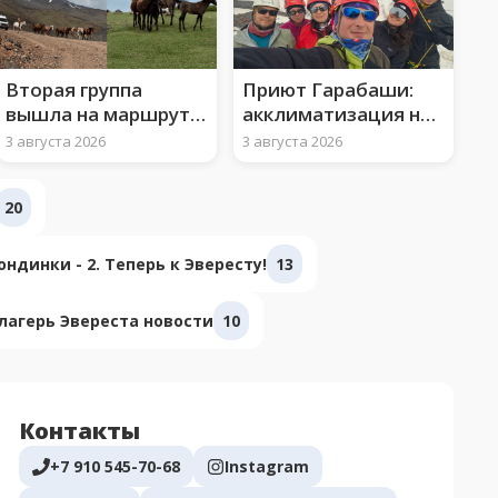
Вторая группа
Приют Гарабаши:
вышла на маршрут к
акклиматизация на
вершине Арарата
3850 м и ледово-
3 августа 2026
3 августа 2026
снежные занятия
20
ндинки - 2. Теперь к Эвересту!
13
лагерь Эвереста новости
10
Контакты
+7 910 545-70-68
Instagram