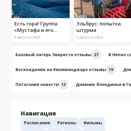
Есть гора! Группа
Эльбрус: попытка
«Мустафа и его
штурма
арафатки» взошли
5 августа 2026
5 августа 2026
на Арарат
Базовый лагерь Эвереста отзывы
27
В Непал 
Восхождение на Килиманджаро отзывы
19
Дне
Патагония новости
13
Дневник блондинки в Г
Навигация
Расписание
Регионы
Фильмы