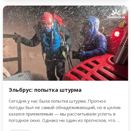
3) Страховой полис должен покрывать
«транспортировку пострадавшего», в том
числе и вертолетом. Сумма покрытия на
«транспортировку пострадавшего» должна
быть не менее 20 000$.
4) В поле «занятие» (или «занятие спортом»)
обязательно должно быть указано
«АЛЬПИНИЗМ».
5) Страна пребывания Кыргызстан
(Киргизия).
6) Даты страхового полиса должны
Эльбрус: попытка штурма
совпадать с датами пребывания в
Сегодня у нас была попытка штурма. Прогноз
Кыргызстане.
погоды был не самый обнадёживающий, но в целом
7) Восходителю необходимо самостоятельно
казался приемлемым — мы рассчитывали успеть в
проверить соответствие страхового полиса
погодное окно. Однако ни один из прогнозов, что …
требованиям выше, так как компания