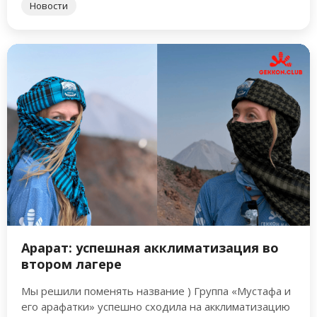
Новости
«Gekkon.Club» не несет ответственности за
надежность выбранной Вами страховой
компании.
Арарат: успешная акклиматизация во
втором лагере
Мы решили поменять название ) Группа «Мустафа и
его арафатки» успешно сходила на акклиматизацию