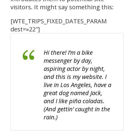
visitors. It might say something this:
[WTE_TRIPS_FIXED_DATES_PARAM
dest=»22″]
Hi there! I’m a bike
messenger by day,
aspiring actor by night,
and this is my website. I
live in Los Angeles, have a
great dog named Jack,
and I like piña coladas.
(And gettin’ caught in the
rain.)