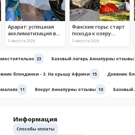
Арарат: успешная
Фанские горы: старт
акклиматизация во
похода к озеру
втором лагере
Искандеркуль
5 августа 2026
3 августа 2026
самостоятельно
23
Базовый лагерь Аннапурны отзывы
вник блондинки - 3. На крышу Африки
15
Дневник бло
ималаях
11
Вокруг Аннапурны отзывы
10
Базовый 
Информация
Способы оплаты