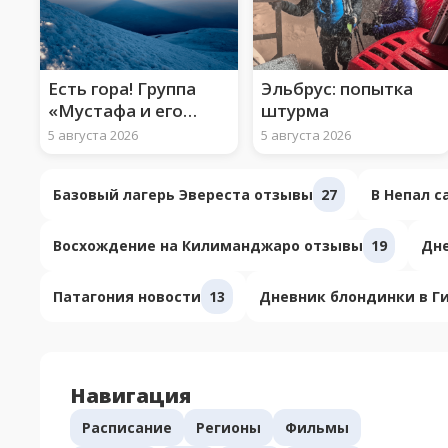
Есть гора! Группа
Эльбрус: попытка
«Мустафа и его
штурма
арафатки» взошли
5 августа 2026
5 августа 2026
на Арарат
Базовый лагерь Эвереста отзывы
27
В Непал 
Восхождение на Килиманджаро отзывы
19
Дне
Патагония новости
13
Дневник блондинки в Г
Навигация
Расписание
Регионы
Фильмы