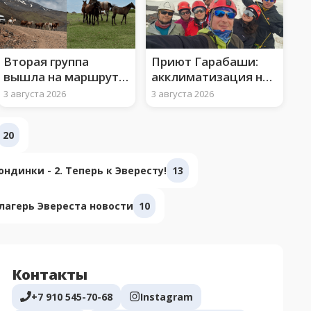
Вторая группа
Приют Гарабаши:
вышла на маршрут к
акклиматизация на
вершине Арарата
3850 м и ледово-
3 августа 2026
3 августа 2026
снежные занятия
20
ндинки - 2. Теперь к Эвересту!
13
лагерь Эвереста новости
10
Контакты
+7 910 545-70-68
Instagram