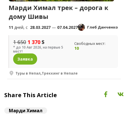
Марди Химал трек – дорога к
дому Шивы
11
дней, c
28.03.2027
—
07.04.2027
Глеб Данченко
1 650
1 370
$
Свободных мест:
* до 10 Авг 2026, на первые 5
10
мест!
Заявка
Туры в Непал
,
Треккинг в Непале
Share This Article
Марди Химал