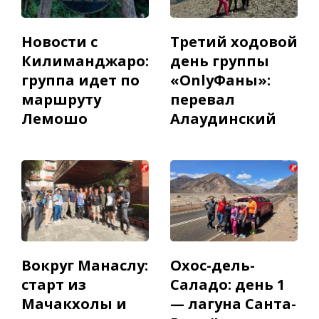
Новости с
Третий ходовой
Килиманджаро:
день группы
группа идет по
«OnlyФаны»:
маршруту
перевал
Лемошо
Алаудинский
Вокруг Манаслу:
Охос-дель-
старт из
Саладо: день 1
Мачакхолы и
— лагуна Санта-