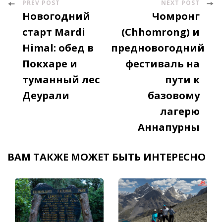
PREV POST
NEXT POST
Post
Новогодний
Чомронг
Navigation
старт Mardi
(Chhomrong) и
Himal: обед в
предновогодний
Покхаре и
фестиваль на
туманный лес
пути к
Деурали
базовому
лагерю
Аннапурны
ВАМ ТАКЖЕ МОЖЕТ БЫТЬ ИНТЕРЕСНО