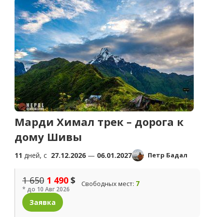
Марди Химал трек – дорога к
дому Шивы
11
дней, c
27.12.2026
—
06.01.2027
Петр Бадал
1 650
1 490
$
7
Свободных мест:
* до 10 Авг 2026
Заявка