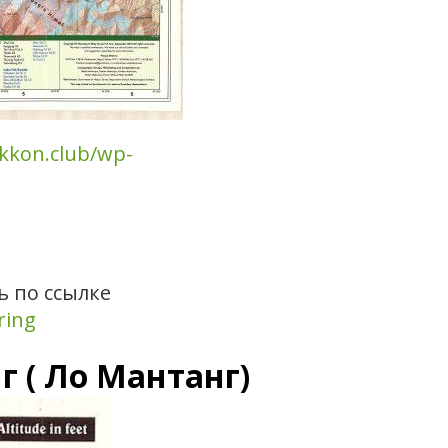
ekkon.club/wp-
ь по ссылке
ring
г ( Ло Мантанг)