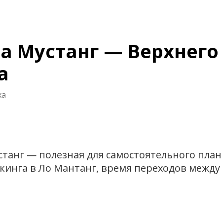
а Мустанг — Верхнего
а
ха
станг — полезная для самостоятельного пла
ккинга в Ло Мантанг, время переходов межд