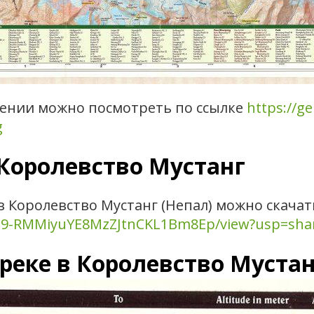
ении можно посмотреть по ссылке
https://g
g
 Королевство Мустанг
в Королевство Мустанг (Непал) можно скачат
IdVS9-RMMiyuYE8MzZJtnCKL1Bm8Ep/view?usp=sha
реке в Королевство Мустан