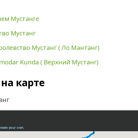
нем Мустанге
тво Мустанг
ролевство Мустанг ( Ло Мантанг)
modar Kunda ( Верхний Мустанг)
на карте
анг