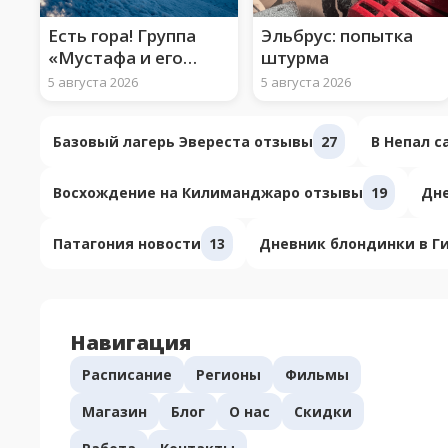
Есть гора! Группа
Эльбрус: попытка
«Мустафа и его
штурма
арафатки» взошли
5 августа 2026
5 августа 2026
на Арарат
Базовый лагерь Эвереста отзывы
27
В Непал 
Восхождение на Килиманджаро отзывы
19
Дне
Патагония новости
13
Дневник блондинки в Г
Навигация
Расписание
Регионы
Фильмы
Магазин
Блог
О нас
Скидки