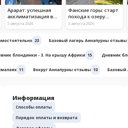
Арарат: успешная
Фанские горы: старт
акклиматизация во
похода к озеру
втором лагере
Искандеркуль
5 августа 2026
3 августа 2026
самостоятельно
23
Базовый лагерь Аннапурны отзывы
вник блондинки - 3. На крышу Африки
15
Дневник бло
ималаях
11
Вокруг Аннапурны отзывы
10
Базовый 
Информация
Способы оплаты
Порядок оплаты и возврата