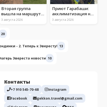
Вторая группа
Приют Гарабаши:
вышла на маршрут к
акклиматизация на
вершине Арарата
3850 м и ледово-
3 августа 2026
3 августа 2026
снежные занятия
20
ндинки - 2. Теперь к Эвересту!
13
лагерь Эвереста новости
10
Контакты
+7 910 545-70-68
Instagram
Facebook
gekkon.travel@gmail.com