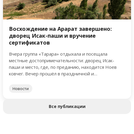
Восхождение на Арарат завершено:
дворец Исак-паши и вручение
сертификатов
Вчера группа «Тарара» отдыхала и посещала
местные достопримечательности: дворец Исак-
паши и место, где, по преданию, находится Ноев
ковчег. Вечер прошёл в праздничной и
торжественной атмосфере. Ребята получили
сертификаты и медали …
Новости
Все публикации