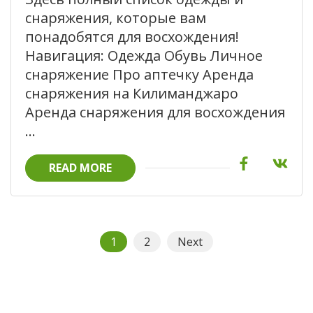
снаряжения, которые вам
понадобятся для восхождения!
Навигация: Одежда Обувь Личное
снаряжение Про аптечку Аренда
снаряжения на Килиманджаро
Аренда снаряжения для восхождения
…
READ MORE
Пагинация
Page
Page
1
2
Next
записей