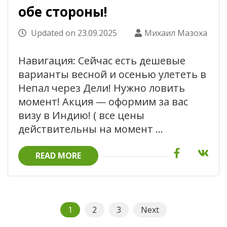
обе стороны!
Updated on
23.09.2025
Михаил Мазоха
Навигация: Сейчас есть дешевые
варианты весной и осенью улететь в
Непал через Дели! Нужно ловить
момент! Акция — оформим за вас
визу в Индию! ( все цены
действительны на момент …
READ MORE
Пагинация
Page
Page
Page
1
2
3
Next