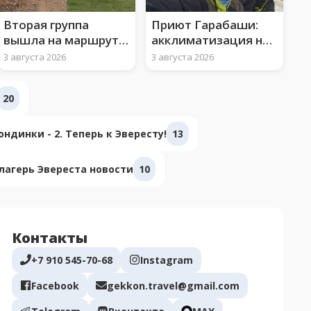
Вторая группа
Приют Гарабаши:
вышла на маршрут к
акклиматизация на
вершине Арарата
3850 м и ледово-
3 августа 2026
3 августа 2026
снежные занятия
20
ндинки - 2. Теперь к Эвересту!
13
лагерь Эвереста новости
10
Контакты
+7 910 545-70-68
Instagram
Facebook
gekkon.travel@gmail.com