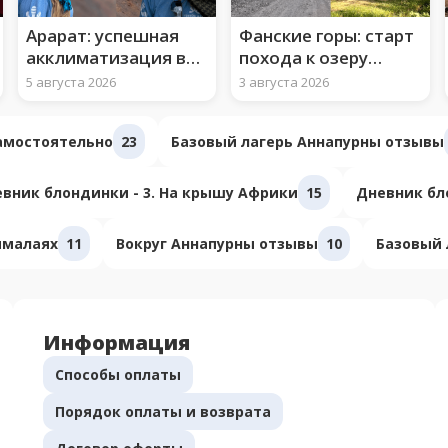
Арарат: успешная
Фанские горы: старт
акклиматизация во
похода к озеру
втором лагере
Искандеркуль
5 августа 2026
3 августа 2026
самостоятельно
23
Базовый лагерь Аннапурны отзывы
вник блондинки - 3. На крышу Африки
15
Дневник бло
ималаях
11
Вокруг Аннапурны отзывы
10
Базовый 
Информация
Способы оплаты
Порядок оплаты и возврата