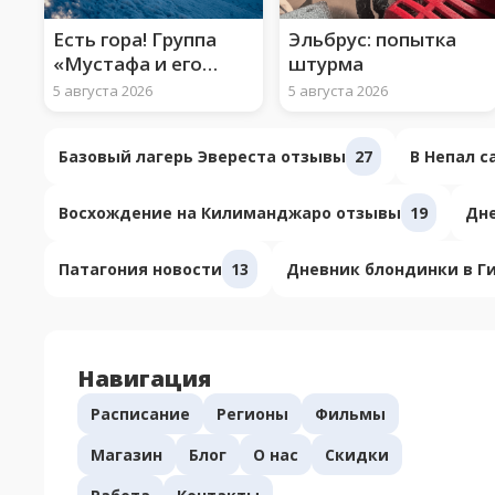
Есть гора! Группа
Эльбрус: попытка
«Мустафа и его
штурма
арафатки» взошли
5 августа 2026
5 августа 2026
на Арарат
Базовый лагерь Эвереста отзывы
27
В Непал 
Восхождение на Килиманджаро отзывы
19
Дне
Патагония новости
13
Дневник блондинки в Г
Навигация
Расписание
Регионы
Фильмы
Магазин
Блог
О нас
Скидки