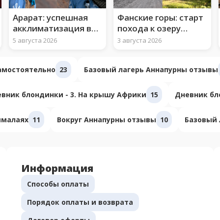
Арарат: успешная
Фанские горы: старт
акклиматизация во
похода к озеру
втором лагере
Искандеркуль
5 августа 2026
3 августа 2026
самостоятельно
23
Базовый лагерь Аннапурны отзывы
вник блондинки - 3. На крышу Африки
15
Дневник бло
ималаях
11
Вокруг Аннапурны отзывы
10
Базовый 
Информация
Способы оплаты
Порядок оплаты и возврата