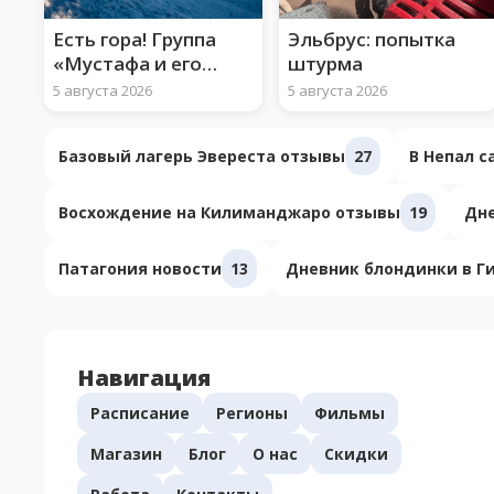
Есть гора! Группа
Эльбрус: попытка
«Мустафа и его
штурма
арафатки» взошли
5 августа 2026
5 августа 2026
на Арарат
Базовый лагерь Эвереста отзывы
27
В Непал 
Восхождение на Килиманджаро отзывы
19
Дне
Патагония новости
13
Дневник блондинки в Г
Навигация
Расписание
Регионы
Фильмы
Магазин
Блог
О нас
Скидки