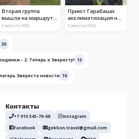
Вторая группа
Приют Гарабаши:
вышла на маршрут к
акклиматизация на
вершине Арарата
3850 м и ледово-
3 августа 2026
3 августа 2026
снежные занятия
20
ндинки - 2. Теперь к Эвересту!
13
лагерь Эвереста новости
10
Контакты
+7 910 545-70-68
Instagram
Facebook
gekkon.travel@gmail.com