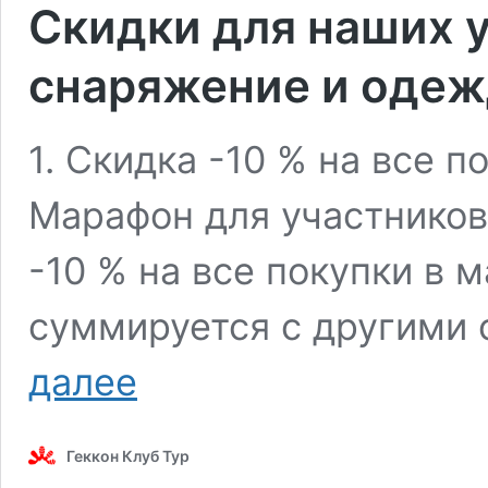
Скидки для наших у
снаряжение и одеж
1. Скидка -10 % на все п
Марафон для участников
-10 % на все покупки в 
суммируется с другими
Скидки
далее
для
наших
участников
Геккон Клуб Тур
на
снаряжение